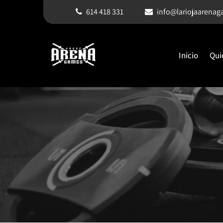
614 418 331
info@lariojaarena
Inicio
Qui