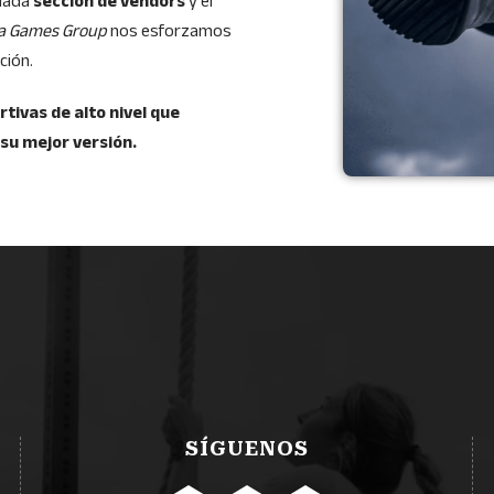
idada
sección de vendors
y el
a Games Group
nos esforzamos
ción.
tivas de alto nivel que
 su mejor versión.
SÍGUENOS